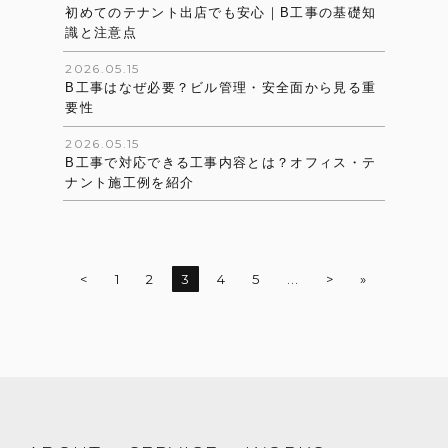
初めてのテナント出店でも安心｜B工事の基礎知
識と注意点
2026.05.15
B工事はなぜ必要？ビル管理・安全面から見る重
要性
2026.05.15
B工事で対応できる工事内容とは？オフィス・テ
ナント施工例を紹介
<
1
2
3
4
5
...
>
»