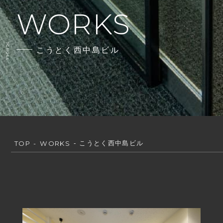
WORKS
SCROLL
こうとく西中島ビル
ABOUT
SERVICE
TOP
WORKS
こうとく西中島ビル
WORKS
RECRUIT
NEWS
BLOG
CONTACT US