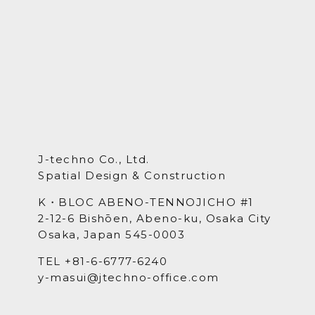
J-techno Co., Ltd.
Spatial Design & Construction
K・BLOC ABENO-TENNOJICHO #1
2-12-6 Bishōen, Abeno-ku, Osaka City
Osaka, Japan 545-0003
TEL +81-6-6777-6240
y-masui@jtechno-office.com