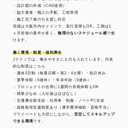
・設計図の作成（CAD使用）
・協力業者・職人の手配、工程管理
・施工完了後の引き渡し対応
現場は大阪市内がメインで、直行直帰もOK。工期は1
ヶ月前後の案件が多く、
無理のないスケジュール感
で働
けます。
働く環境・制度・福利厚生
Jテクノでは、働きやすさにも力を入れています。代表
的な制度はこちら
・週休2日制（毎週日曜＋第2・4土曜）・祝日休み
・夏季休暇（6連休）・年末年始（9連休）
・プロジェクトの合間に1週間の長期休暇もOK
・残業少なめ（入社後はほぼなし）
・交通費全額支給・社用車・制服・ノートPC支給
・資格取得支援制度あり（通学費用補助・資格手当）
プライベートも大切にしながら、
安定してスキルアップ
できる環境
です。