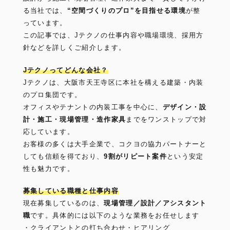
る当社では、
“空間づくりのプロ”を目指せる環境
が整
っています。
この記事では、Jテクノの仕事内容や職場環境、採用方
針などを詳しくご紹介します。
Jテクノってどんな会社？
Jテクノは、大阪市天王寺区に本社を構える建築・内装
のプロ集団です。
オフィスやテナントの内装工事を中心に、
デザイン・設
計・施工・現場管理・造作家具
までをワンストップで対
応しています。
お客様の多くは大手企業で、コクヨの協力パートナーと
しても信頼を得ており、
9割がリピート案件
という安定
性も魅力です。
募集している職種と仕事内容
現在募集しているのは、
現場管理／設計／アシスタント
職
です。具体的には以下のような業務をお任せします
・クライアントとの打ち合わせ・ヒアリング